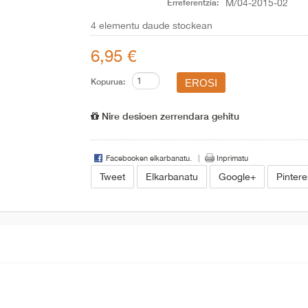
Erreferentzia:
M/04-2015-02
4
elementu daude stockean
6,95 €
Kopurua:
Nire desioen zerrendara gehitu
Facebooken elkarbanatu.
Inprimatu
Tweet
Elkarbanatu
Google+
Pintere