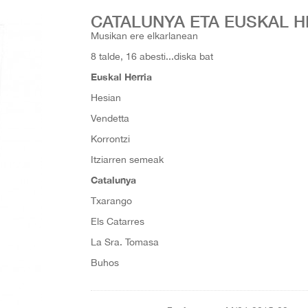
CATALUNYA ETA EUSKAL H
Musikan ere elkarlanean
8 talde, 16 abesti...diska bat
Euskal Herria
Hesian
Vendetta
Korrontzi
Itziarren semeak
Catalunya
Txarango
Els Catarres
La Sra. Tomasa
Buhos