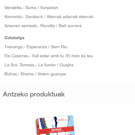
Vendetta.- Suma / Ilunpetan
Korrontzi.- Sardos-k / Akerrak adarrak okerrak
Itziarren semeak.- Revolta / Beti aurrera
Catalunya
Txarango.- Esperanza / Som Riu
Els Catarres.- Vull estar amb tu /El món és teu
La Sra. Tomasa.- La fusión / Guajira
Buhos.- Brama / Volem guanyar
Antzeko produktuak