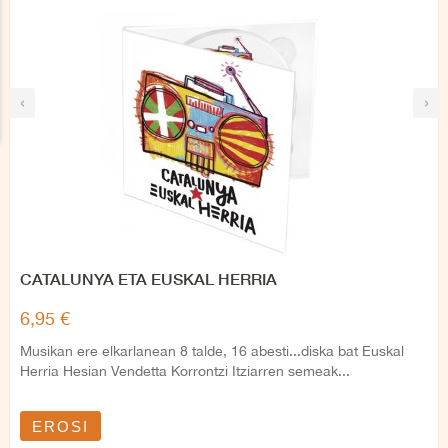
‹
›
CATALUNYA ETA EUSKAL HERRIA
6,95 €
Musikan ere elkarlanean 8 talde, 16 abesti...diska bat Euskal
Herria Hesian Vendetta Korrontzi Itziarren semeak...
EROSI