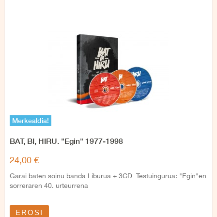
Merkealdia!
BAT, BI, HIRU. "Egin" 1977-1998
24,00 €
Garai baten soinu banda Liburua + 3CD Testuingurua: "Egin"en
sorreraren 40. urteurrena
EROSI