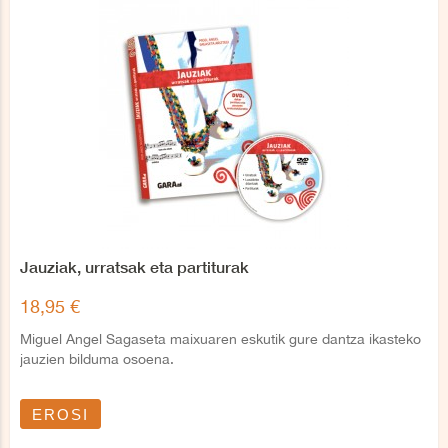
Jauziak, urratsak eta partiturak
18,95 €
Miguel Angel Sagaseta maixuaren eskutik gure dantza ikasteko
jauzien bilduma osoena.
EROSI