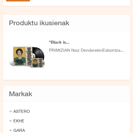
Produktu ikusienak
“Black is...
PRIMIZIAN Naiz DendarekinEskaintza...
Markak
ASTERO
EKHE
GARA