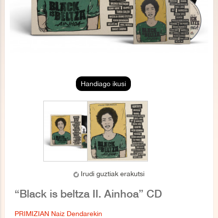
Handiago ikusi
Irudi guztiak erakutsi
“Black is beltza II. Ainhoa” CD
PRIMIZIAN Naiz Dendarekin