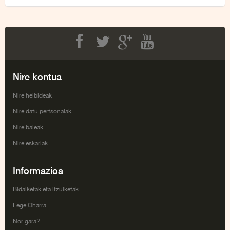
Facebook
Twitter
Google+
Youtube
Nire kontua
Nire helbideak
Nire datu pertsonalak
Nire baleak
Nire eskariak
Informazioa
Bidalketak eta itzulketak
Lege Oharra
Nor gara?