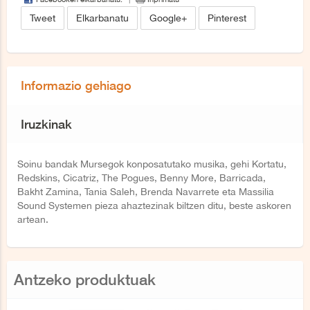
Tweet
Elkarbanatu
Google+
Pinterest
Informazio gehiago
Iruzkinak
Soinu bandak Mursegok konposatutako musika, gehi Kortatu,
Redskins, Cicatriz, The Pogues, Benny More, Barricada,
Bakht Zamina, Tania Saleh, Brenda Navarrete eta Massilia
Sound Systemen pieza ahaztezinak biltzen ditu, beste askoren
artean.
Antzeko produktuak