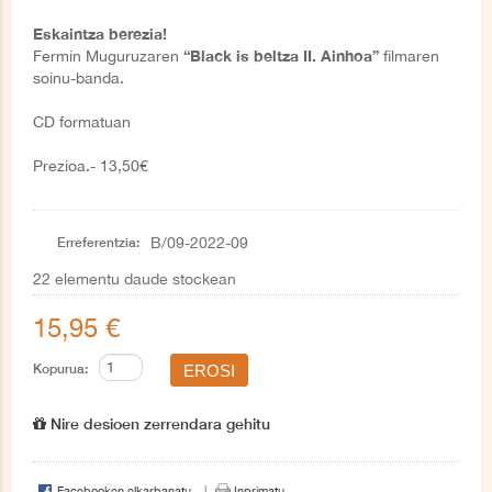
Eskaintza berezia!
“Black is beltza II. Ainhoa”
Fermin Muguruzaren
filmaren
soinu-banda.
CD formatuan
Prezioa.- 13,50€
Erreferentzia:
B/09-2022-09
22
elementu daude stockean
15,95 €
Kopurua:
Nire desioen zerrendara gehitu
Facebooken elkarbanatu.
Inprimatu