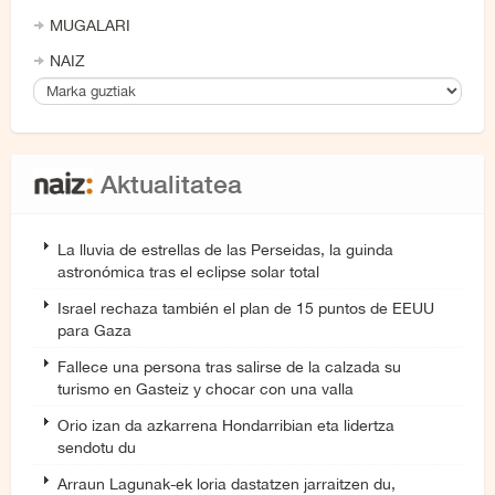
MUGALARI
NAIZ
Aktualitatea
La lluvia de estrellas de las Perseidas, la guinda
astronómica tras el eclipse solar total
Israel rechaza también el plan de 15 puntos de EEUU
para Gaza
Fallece una persona tras salirse de la calzada su
turismo en Gasteiz y chocar con una valla
Orio izan da azkarrena Hondarribian eta lidertza
sendotu du
Arraun Lagunak-ek loria dastatzen jarraitzen du,