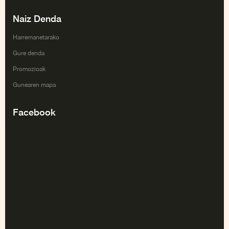
Naiz Denda
Harremanetarako
Gure denda
Promozioak
Gunearen mapa
Facebook