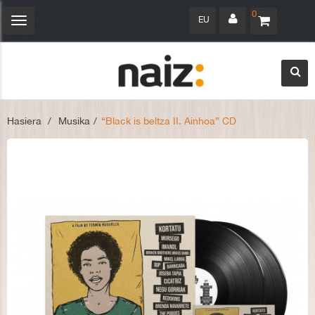
0
EU
Navegación
Toggle
Hasiera
>
Musika
>
“Black is beltza II. Ainhoa” CD