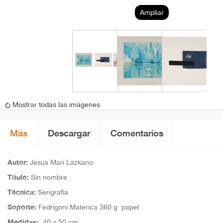
Ampliar
Mostrar todas las imágenes
Más
Descargar
Comentarios
Autor:
Jesus Mari Lazkano
Título:
Sin nombre
Técnica:
Serigrafía
S
oporte:
Fedrigoni Materica 360 g papel
Medidas:
4
0 x 50 cm