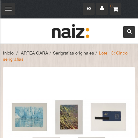
0
ES
Navegación
Toggle
Inicio
>
ARTEA GARA
>
Serigrafías originales
>
Lote 13: Cinco
serigrafías