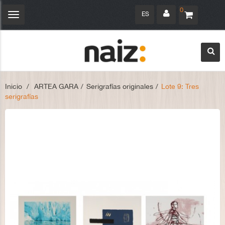
0
ES
Navegación
Toggle
Inicio
>
ARTEA GARA
>
Serigrafías originales
>
Lote 9: Tres
serigrafías