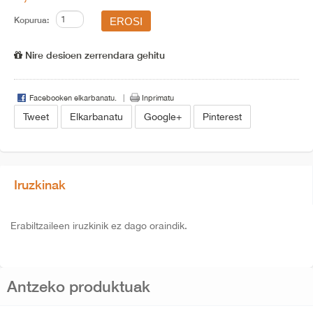
Kopurua:
Nire desioen zerrendara gehitu
Facebooken elkarbanatu.
Inprimatu
Tweet
Elkarbanatu
Google+
Pinterest
Iruzkinak
Erabiltzaileen iruzkinik ez dago oraindik.
Antzeko produktuak