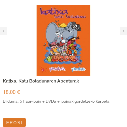
‹
›
Katixa, Katu Botadunaren Abenturak
18,00 €
Bilduma: 5 haur-ipuin + DVDa + ipuinak gordetzeko karpeta
EROSI