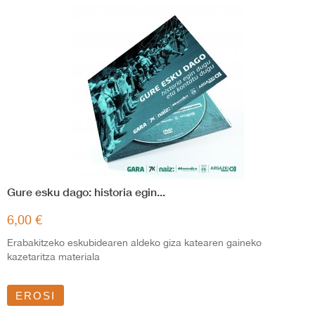
Gure esku dago: historia egin...
6,00 €
Erabakitzeko eskubidearen aldeko giza katearen gaineko
kazetaritza materiala
EROSI