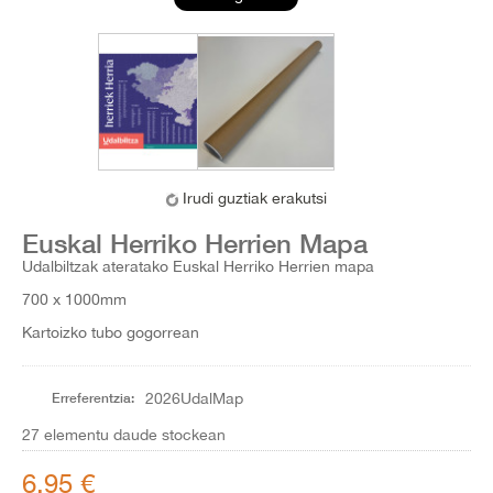
Irudi guztiak erakutsi
Euskal Herriko Herrien Mapa
Udalbiltzak ateratako Euskal Herriko Herrien mapa
700 x 1000mm
Kartoizko tubo gogorrean
Erreferentzia:
2026UdalMap
27
elementu daude stockean
6,95 €