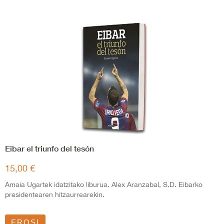
Eibar el triunfo del tesón
15,00 €
Amaia Ugartek idatzitako liburua. Alex Aranzabal, S.D. Eibarko
presidentearen hitzaurrearekin.
EROSI