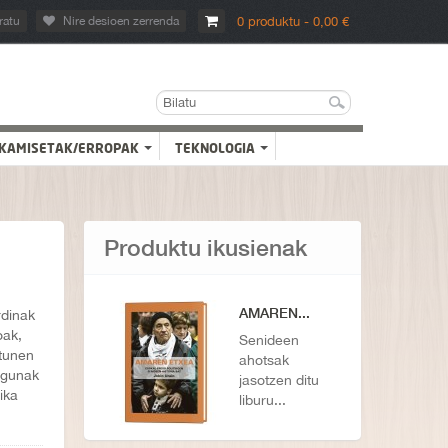
ratu
Nire desioen zerrenda
0 produktu - 0,00 €
KAMISETAK/ERROPAK
TEKNOLOGIA
Produktu ikusienak
AMAREN...
rdinak
oak,
Senideen
ttunen
ahotsak
agunak
jasotzen ditu
ika
liburu...