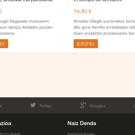
€
14,95 €
Angel Sagaseta maixuaren
Arnaldo Otegik aurrenekoz kont
gure dantza ikasteko jauzien
ditu gure herriko errealitatea al
 osoena.
duen eraldatze prozesuaren bar
SI
EROSI
k
Twitter
Google+
azioa
Naiz Denda
eta itzulketak
Harremanetarako