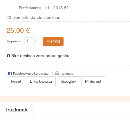
Erreferentzia:
L/11-2018-52
43
elementu daude stockean
25,00 €
Kopurua:
Nire desioen zerrendara gehitu
Facebooken elkarbanatu.
Inprimatu
Tweet
Elkarbanatu
Google+
Pinterest
Iruzkinak