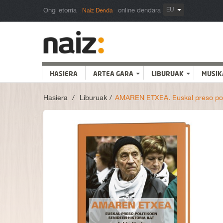
EU
Ongi etorria
online dendara
Naiz Denda
HASIERA
ARTEA GARA
LIBURUAK
MUSIK
Hasiera
>
Liburuak
>
AMAREN ETXEA. Euskal preso polit