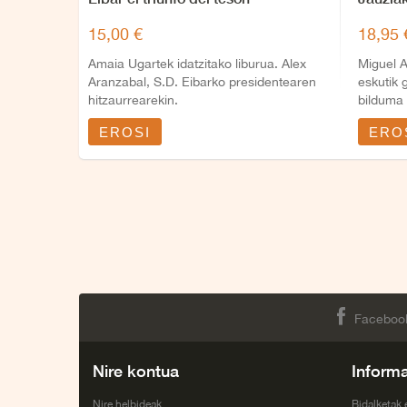
15,00 €
18,95 
Amaia Ugartek idatzitako liburua. Alex
Miguel 
Aranzabal, S.D. Eibarko presidentearen
eskutik 
hitzaurrearekin.
bilduma
EROSI
ERO
Faceboo
Nire kontua
Inform
Nire helbideak
Bidalketak 