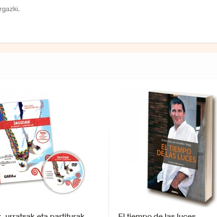
rgazki.
, urratsak eta partiturak
El tiempo de las luces