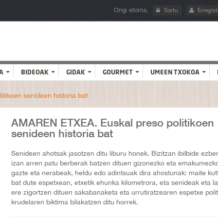
Ongi etorria,
Sartu
Erregist
A
BIDEOAK
GIDAK
GOURMET
UMEEN TXOKOA
ikoen senideen historia bat
AMAREN ETXEA. Euskal preso politikoen
senideen historia bat
Senideen ahotsak jasotzen ditu liburu honek. Bizitzan ibilbide ezbe
izan arren patu berberak batzen dituen gizonezko eta emakumezk
gazte eta nerabeak, heldu edo adintsuak dira ahostunak: maite ku
bat dute espetxean, etxetik ehunka kilometrora, eta senideak eta l
ere zigortzen dituen sakabanaketa eta urrutiratzearen espetxe polit
krudelaren biktima bilakatzen ditu horrek.