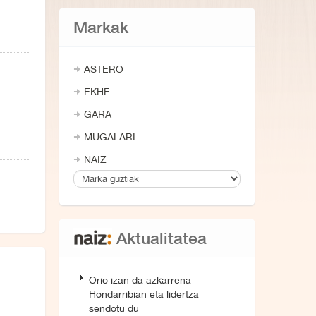
Markak
ASTERO
EKHE
GARA
MUGALARI
NAIZ
Aktualitatea
Orio izan da azkarrena
Hondarribian eta lidertza
sendotu du