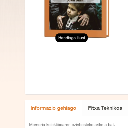
Handiago ikusi
Informazio gehiago
Fitxa Teknikoa
Memoria kolektiboaren ezinbesteko ariketa bat.