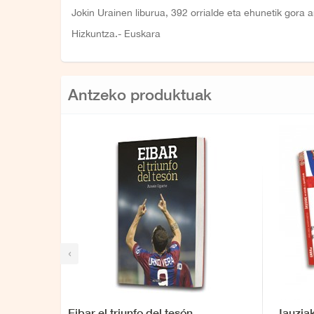
Jokin Urainen liburua, 392 orrialde eta ehunetik gora a
Hizkuntza.- Euskara
Antzeko produktuak
‹
Eibar el triunfo del tesón
Jauziak