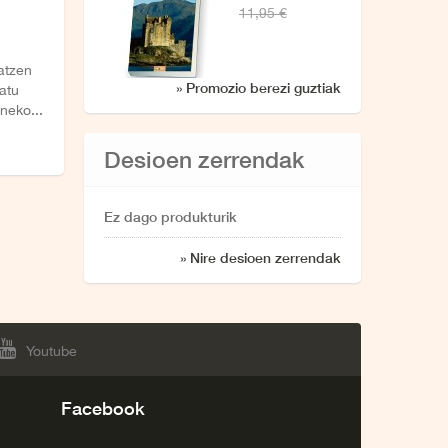
11,95 €
atzen
» Promozio berezi guztiak
datu
neko...
Desioen zerrendak
Ez dago produkturik
» Nire desioen zerrendak
Youtube
Facebook