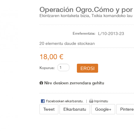
Operación Ogro.Cómo y por 
Ekintzaren kontaketa bizia, Txikia komandoko lau 
Erreferentzia:
L/10-2013-23
20
elementu daude stockean
18,00 €
Kopurua:
Nire desioen zerrendara gehitu
Facebooken elkarbanatu.
Inprimatu
Tweet
Elkarbanatu
Google+
Pintere