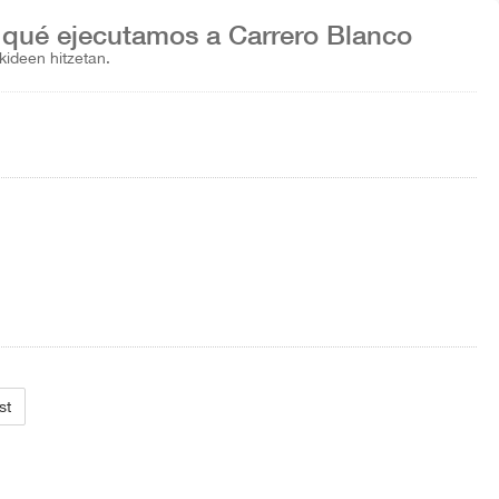
qué ejecutamos a Carrero Blanco
kideen hitzetan.
st