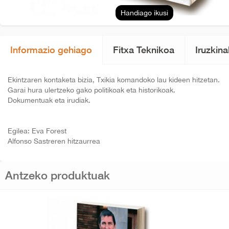
Handiago ikusi
Informazio gehiago
Fitxa Teknikoa
Iruzkina
Ekintzaren kontaketa bizia, Txikia komandoko lau kideen hitzetan.
Garai hura ulertzeko gako politikoak eta historikoak.
Dokumentuak eta irudiak.
Egilea: Eva Forest
Alfonso Sastreren hitzaurrea
Antzeko produktuak