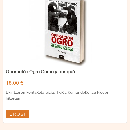
Operación Ogro.Cómo y por qué...
18,00 €
Ekintzaren kontaketa bizia, Txikia komandoko lau kideen
hitzetan.
EROSI