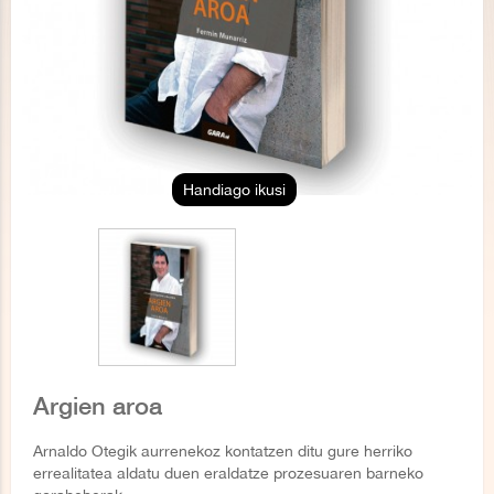
Handiago ikusi
Argien aroa
Arnaldo Otegik aurrenekoz kontatzen ditu gure herriko
errealitatea aldatu duen eraldatze prozesuaren barneko