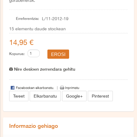
gorabeherak.
Erreferentzia:
L/11-2012-19
15
elementu daude stockean
14,95 €
Kopurua:
Nire desioen zerrendara gehitu
Facebooken elkarbanatu.
Inprimatu
Tweet
Elkarbanatu
Google+
Pinterest
Informazio gehiago