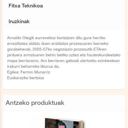
Fitxa Teknikoa
Iruzkinak
Arnaldo Otegik aurrenekoz kontatzen ditu gure herriko
errealitatea aldatu duen eraldatze prozesuaren barneko
gorabeherak, 2005-07ko negoziazio prozesutik ETAren
jarduera armatuaren behin betiko uztea eta hauteskundeetako
mapa berriaraino. Aro berriaren gakoak ulertzeko ezinbestean
irakurri beharreko liburua da.
Egilea: Fermin Munarriz
Euskarazko bertsioa
Antzeko produktuak