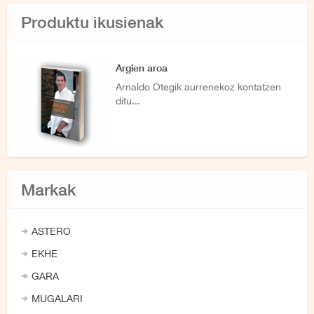
Produktu ikusienak
Argien aroa
Arnaldo Otegik aurrenekoz kontatzen
ditu...
Markak
ASTERO
EKHE
GARA
MUGALARI