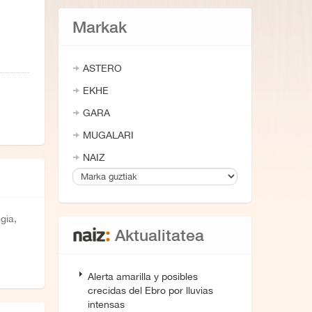
Markak
ASTERO
EKHE
GARA
MUGALARI
NAIZ
gia,
Aktualitatea
Alerta amarilla y posibles
crecidas del Ebro por lluvias
intensas