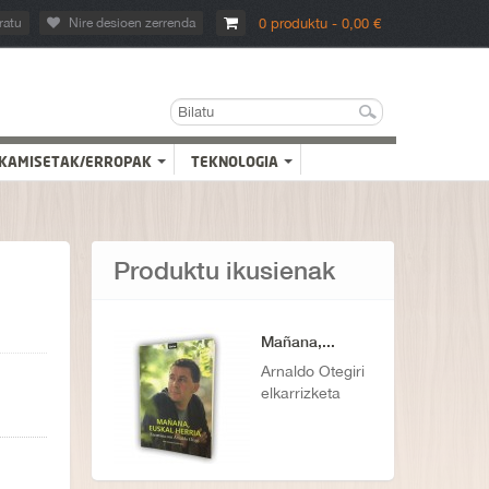
ratu
Nire desioen zerrenda
0 produktu - 0,00 €
KAMISETAK/ERROPAK
TEKNOLOGIA
Produktu ikusienak
Mañana,...
Arnaldo Otegiri
elkarrizketa