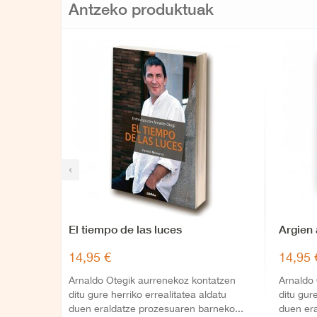
Antzeko produktuak
‹
El tiempo de las luces
Argien
14,95 €
14,95 
Arnaldo Otegik aurrenekoz kontatzen
Arnaldo
ditu gure herriko errealitatea aldatu
ditu gur
duen eraldatze prozesuaren barneko...
duen era