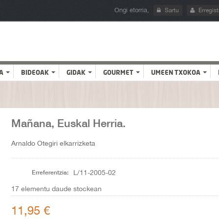
Ongi etorria,
Sartu
Erregist
A
BIDEOAK
GIDAK
GOURMET
UMEEN TXOKOA
Mañana, Euskal Herria.
Arnaldo Otegiri elkarrizketa
Erreferentzia:
L/11-2005-02
17
elementu daude stockean
11,95 €