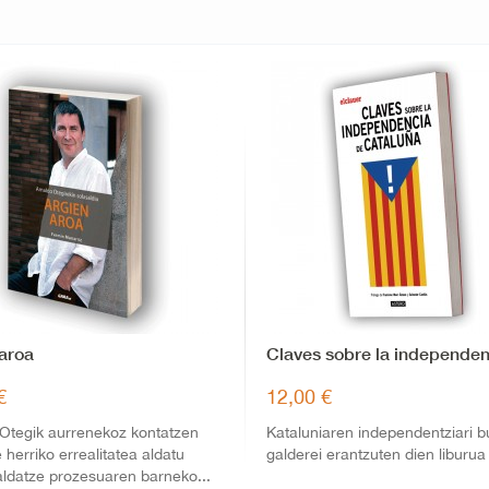
 aroa
Claves sobre la independen
de...
€
12,00 €
 Otegik aurrenekoz kontatzen
Kataluniaren independentziari 
e herriko errealitatea aldatu
galderei erantzuten dien liburua
ldatze prozesuaren barneko...