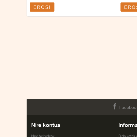
EROSI
ERO
Faceboo
Nire kontua
Inform
Nire helbideak
Bidalketak 