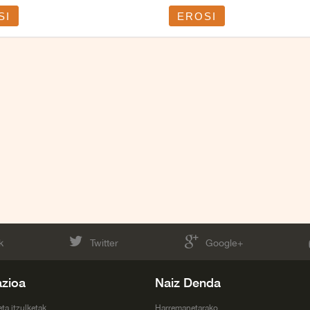
SI
EROSI
k
Twitter
Google+
azioa
Naiz Denda
eta itzulketak
Harremanetarako