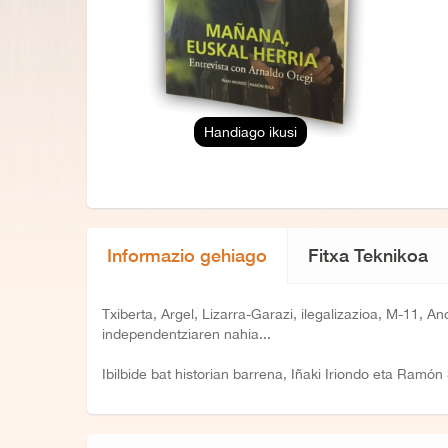
Handiago ikusi
Informazio gehiago
Fitxa Teknikoa
Txiberta, Argel, Lizarra-Garazi, ilegalizazioa, M-11,
independentziaren nahia...
Ibilbide bat historian barrena, Iñaki Iriondo eta Ramón