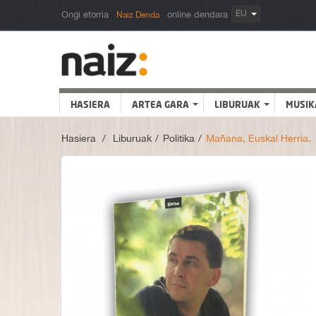
EU
Ongi etorria
online dendara
Naiz Denda
HASIERA
ARTEA GARA
LIBURUAK
MUSIK
Hasiera
>
Liburuak
>
Politika
>
Mañana, Euskal Herria.