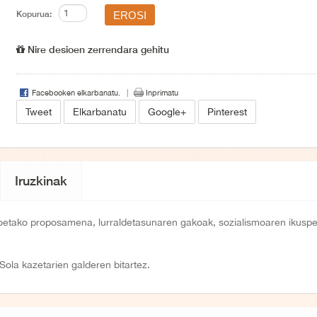
Kopurua:
Nire desioen zerrendara gehitu
Facebooken elkarbanatu.
Inprimatu
Tweet
Elkarbanatu
Google+
Pinterest
Iruzkinak
 Anoetako proposamena, lurraldetasunaren gakoak, sozialismoaren ikuspe
 Sola kazetarien galderen bitartez.