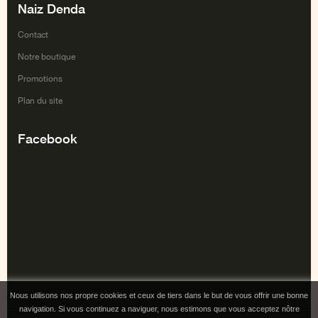
Naiz Denda
Contact
Notre boutique
Promotions
Plan du site
Facebook
Nous utilisons nos propre cookies et ceux de tiers dans le but de vous offrir une bonne
navigation. Si vous continuez a naviguer, nous estimons que vous acceptez nôtre