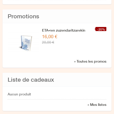
Promotions
-20%
ETA-ren zuzendaritzarekin
16,00 €
azken elkarrizketa
20,00 €
» Toutes les promos
Liste de cadeaux
Aucun produit
» Mes listes