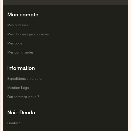
Facebook
Twitter
Google+
Youtube
Mon compte
Mes adresses
Mes données personnelles
Mes bons
Mes commandes
information
Expéditions et retours
Mention Légale
Qui sommes-nous ?
Naiz Denda
Contact