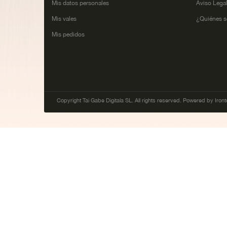
Mis datos personales
Aviso Lega
Mis vales
¿Quiénes 
Mis pedidos
Copyright Tai Gabe Digitala SL. All rights reserved. Powered by Iront