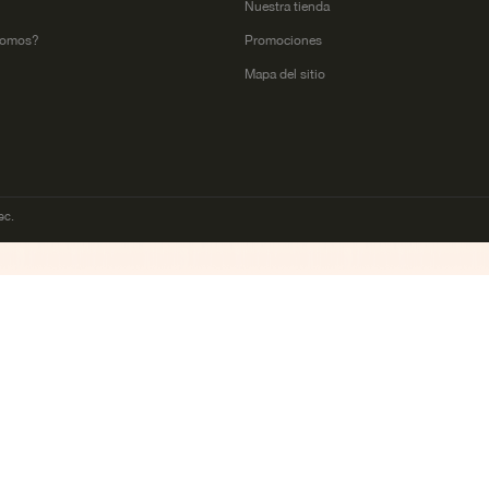
l
Nuestra tienda
somos?
Promociones
Mapa del sitio
ec.