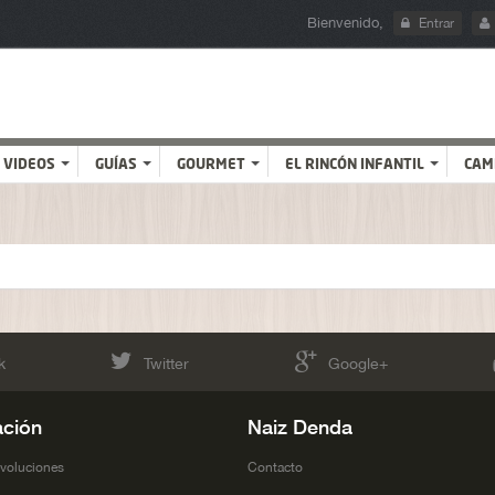
Bienvenido,
Entrar
VIDEOS
GUÍAS
GOURMET
EL RINCÓN INFANTIL
CAM
k
Twitter
Google+
ación
Naiz Denda
evoluciones
Contacto