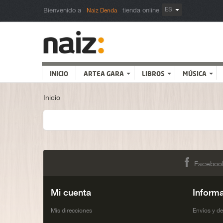
ES
Bienvenido a
tienda online
Naiz Denda
INICIO
ARTEA GARA
LIBROS
MÚSICA
Inicio
Faceboo
Mi cuenta
Inform
Mis direcciones
Envíos y d