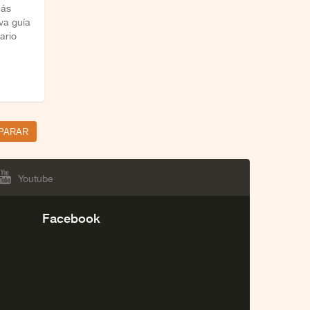
más
eva guía
ario
Youtube
Facebook