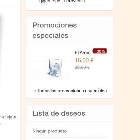
gigante de la Provenza
Promociones
especiales
-20%
ETA-ren
16,00 €
zuzendaritzarekin
20,00 €
azken
elkarrizketa
» Todas los promociones especiales
Lista de deseos
 el viaje
.
Ningún producto