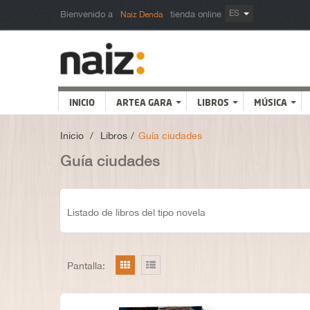
ES
Bienvenido a
tienda online
Naiz Denda
INICIO
ARTEA GARA
LIBROS
MÚSICA
Inicio
>
Libros
>
Guía ciudades
Guía ciudades
Listado de libros del tipo novela
Pantalla: