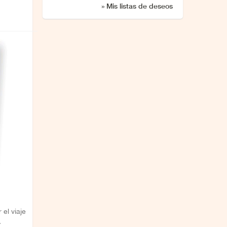
» Mis listas de deseos
 el viaje
.