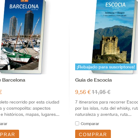
¡Rebajado para suscriptores!
e Barcelona
Guía de Escocia
11,95 €
€
9,56 €
eto recorrido por esta ciudad
7 itinerarios para recorrer Escoc
a y cosmopolita: aspectos
por las islas, ruta del whisky, ru
 e históricos, mapas, lugares...
naturaleza y aventura, ruta...
arar
Comparar
PRAR
COMPRAR