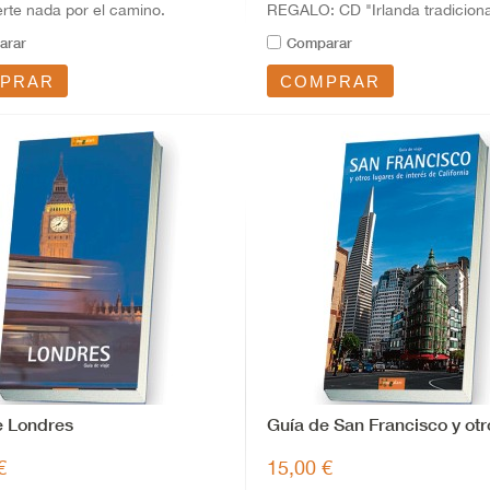
rte nada por el camino.
REGALO: CD "Irlanda tradicional
arar
Comparar
PRAR
COMPRAR
e Londres
Guía de San Francisco y otro
€
15,00 €