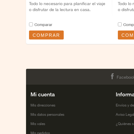
Todo lo necesario para planificar el viaje
Todo lo 
o disfrutar de la lectura en casa.
o disfru
Comparar
Comp
COMPRAR
COM
Faceboo
Mi cuenta
Inform
Mis direcciones
Envíos y d
Mis datos personales
Aviso Lega
Mis vales
¿Quiénes 
Mis pedidos