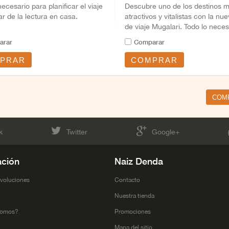
necesario para planificar el viaje
Descubre uno de los destinos 
tar de la lectura en casa.
atractivos y vitalistas con la nu
de viaje Mugalari. Todo lo neces
para...
arar
Comparar
PRAR
COMPRAR
k
Twitter
Google+
ación
Naiz Denda
evoluciones
Contacto
l
Nuestra tienda
somos?
Promociones
Mapa del sitio