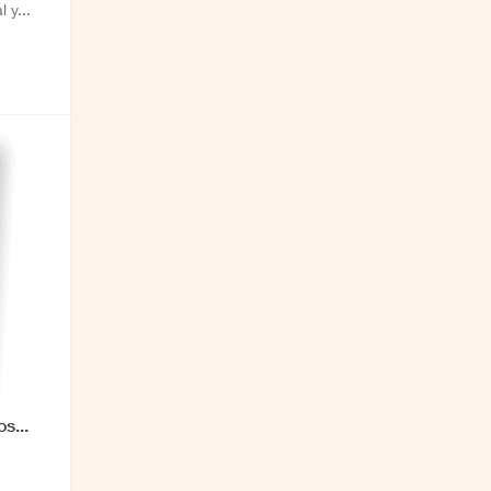
 y...
s...