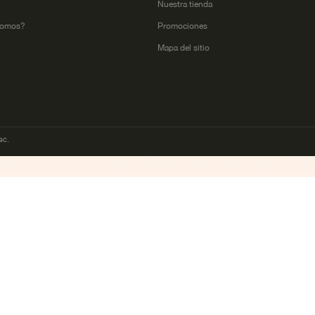
l
Nuestra tienda
somos?
Promociones
Mapa del sitio
ec.