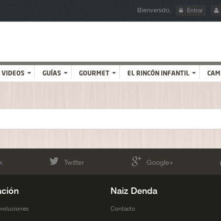
Bienvenido,
Entrar
VIDEOS
GUÍAS
GOURMET
EL RINCÓN INFANTIL
CAM
k
Twitter
Google+
ación
Naiz Denda
evoluciones
Contacto