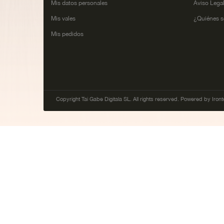
Mis datos personales
Aviso Lega
Mis vales
¿Quiénes 
Mis pedidos
Copyright Tai Gabe Digitala SL. All rights reserved. Powered by Iront