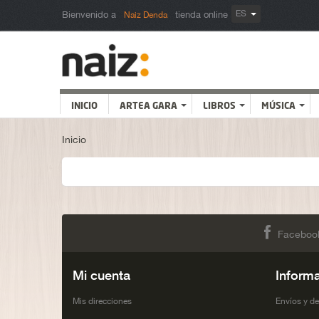
ES
Bienvenido a
tienda online
Naiz Denda
INICIO
ARTEA GARA
LIBROS
MÚSICA
Inicio
Faceboo
Mi cuenta
Inform
Mis direcciones
Envíos y d