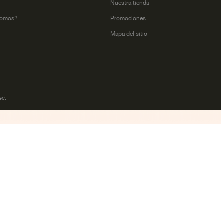
l
Nuestra tienda
somos?
Promociones
Mapa del sitio
ec.