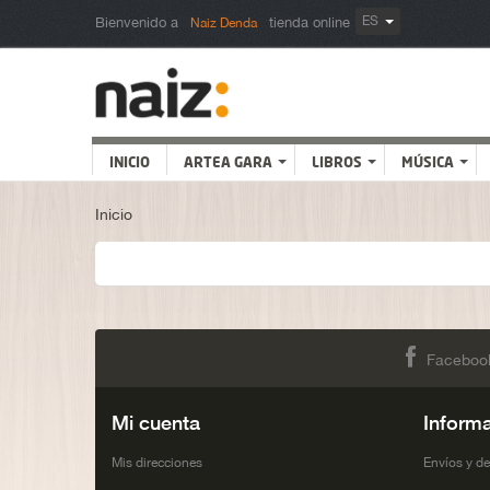
ES
Bienvenido a
tienda online
Naiz Denda
INICIO
ARTEA GARA
LIBROS
MÚSICA
Inicio
Faceboo
Mi cuenta
Inform
Mis direcciones
Envíos y d