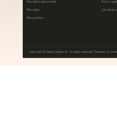
Mis datos personales
Aviso Lega
Mis vales
¿Quiénes 
Mis pedidos
Copyright Tai Gabe Digitala SL. All rights reserved. Powered by Iront