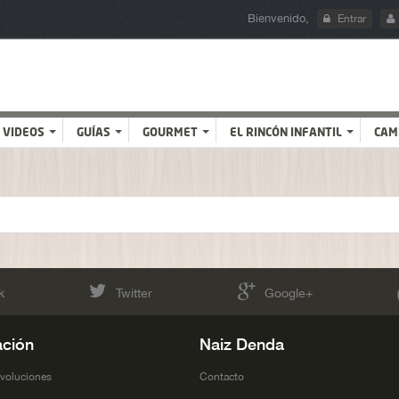
Bienvenido,
Entrar
VIDEOS
GUÍAS
GOURMET
EL RINCÓN INFANTIL
CAM
k
Twitter
Google+
ación
Naiz Denda
evoluciones
Contacto