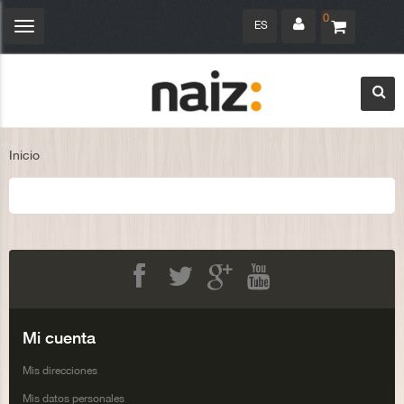
0
ES
Navegación
Toggle
Inicio
Facebook
Twitter
Google+
Youtube
Mi cuenta
Mis direcciones
Mis datos personales