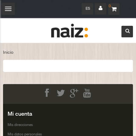
0
ES
Navegación
Toggle
Inicio
Facebook
Twitter
Google+
Youtube
Mi cuenta
Mis direcciones
Mis datos personales