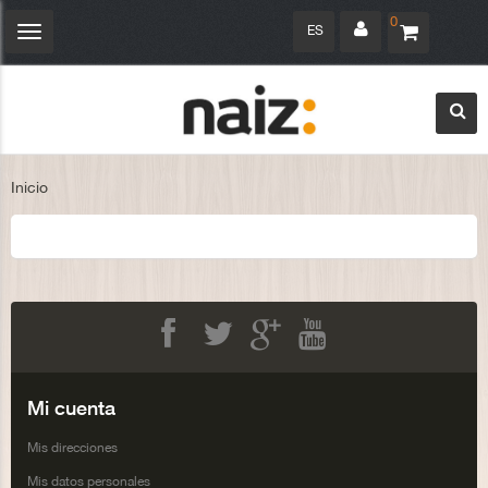
0
ES
Navegación
Toggle
Inicio
Facebook
Twitter
Google+
Youtube
Mi cuenta
Mis direcciones
Mis datos personales