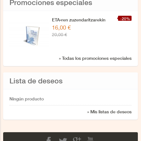
Promociones especiales
-20%
ETA-ren zuzendaritzarekin
16,00 €
azken elkarrizketa
20,00 €
» Todas los promociones especiales
Lista de deseos
Ningún producto
» Mis listas de deseos