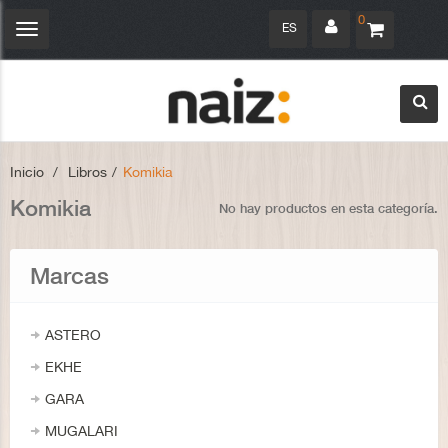
0
ES
Navegación
Toggle
Inicio
>
Libros
>
Komikia
Komikia
No hay productos en esta categoría.
Marcas
ASTERO
EKHE
GARA
MUGALARI