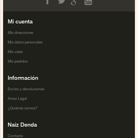
Facebook
Twitter
Google+
Youtube
Mi cuenta
Mis direcciones
Mis datos personales
Mis vales
Mis pedidos
Información
Envíos y devoluciones
Aviso Legal
¿Quiénes somos?
Naiz Denda
Contacto