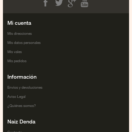
Facebook
Twitter
Google+
Youtube
Mi cuenta
Mis direcciones
Mis datos personales
Mis vales
Mis pedidos
Información
Envíos y devoluciones
Aviso Legal
¿Quiénes somos?
Naiz Denda