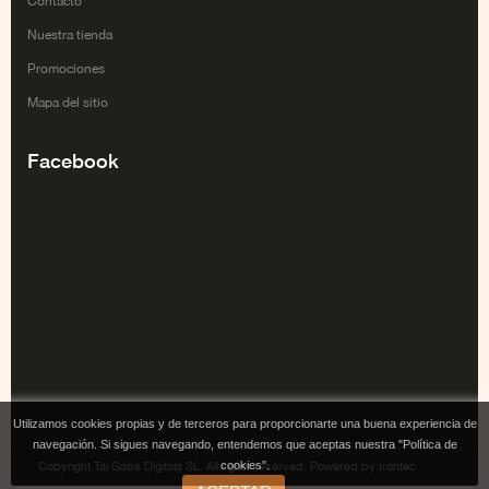
Contacto
Nuestra tienda
Promociones
Mapa del sitio
Facebook
Utilizamos cookies propias y de terceros para proporcionarte una buena experiencia de
navegación. Si sigues navegando, entendemos que aceptas nuestra "Política de
cookies".
Copyright Tai Gabe Digitala SL. All rights reserved. Powered by Irontec.