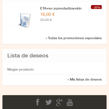
-20%
ETA-ren zuzendaritzarekin
16,00 €
azken elkarrizketa
20,00 €
» Todas los promociones especiales
Lista de deseos
Ningún producto
» Mis listas de deseos
Facebook
Twitter
Google+
Youtube