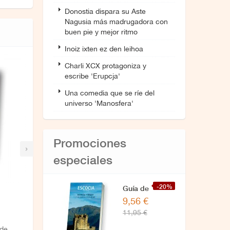
Donostia dispara su Aste
Nagusia más madrugadora con
buen pie y mejor ritmo
Inoiz ixten ez den leihoa
Charli XCX protagoniza y
escribe 'Erupcja'
Una comedia que se ríe del
universo 'Manosfera'
Promociones
›
especiales
-20%
Guía de
9,56 €
Escocia
11,95 €
 de