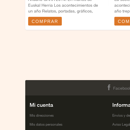
Euskal Herria Los acontecimientos de
acontec
un año Relatos, portadas, gráficos,
año trep
cronologías,...
COMPRAR
COM
Faceboo
Mi cuenta
Inform
Mis direcciones
Envíos y d
Mis datos personales
Aviso Lega