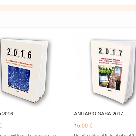
o 2016
ANUARIO GARA 2017
€
15,00 €
dad civil toma la iniciativa Los
Un año entre el 8 de abril y el 1