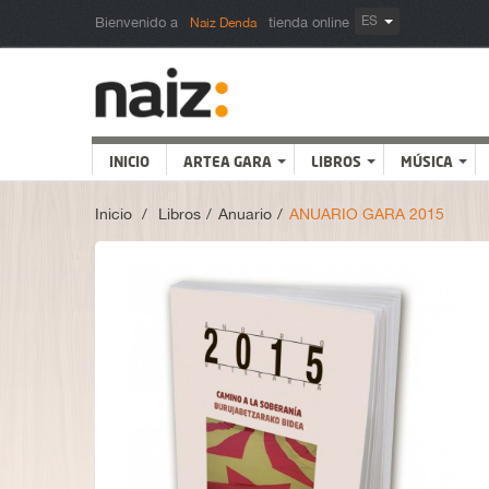
ES
Bienvenido a
tienda online
Naiz Denda
INICIO
ARTEA GARA
LIBROS
MÚSICA
Inicio
>
Libros
>
Anuario
>
ANUARIO GARA 2015