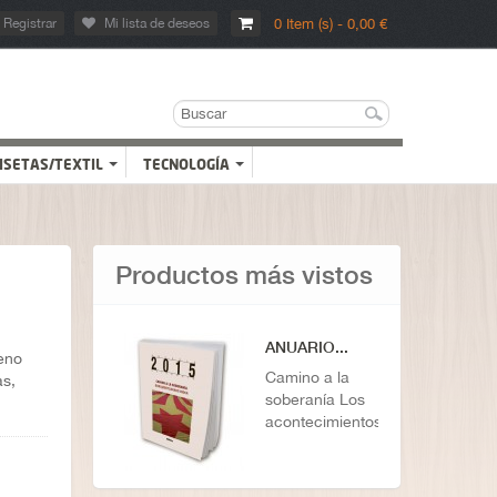
Registrar
Mi lista de deseos
0 Item (s) - 0,00 €
ISETAS/TEXTIL
TECNOLOGÍA
Productos más vistos
ANUARIO...
eno
Camino a la
as,
soberanía Los
acontecimientos...