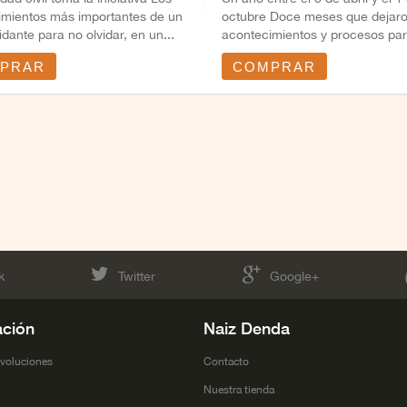
imientos más importantes de un
octubre Doce meses que dejar
idante para no olvidar, en un...
acontecimientos y procesos par
historia: el...
PRAR
COMPRAR
k
Twitter
Google+
ación
Naiz Denda
evoluciones
Contacto
l
Nuestra tienda