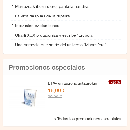
Marrazoak (berriro ere) pantaila handira
La vida después de la ruptura
Inoiz ixten ez den leihoa
Charli XCX protagoniza y escribe 'Erupcja'
Una comedia que se ríe del universo 'Manosfera'
Promociones especiales
-20%
ETA-ren zuzendaritzarekin
16,00 €
azken elkarrizketa
20,00 €
» Todas los promociones especiales