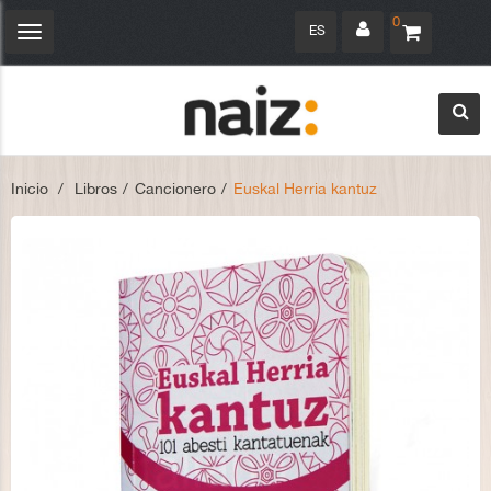
0
ES
Navegación
Toggle
Inicio
>
Libros
>
Cancionero
>
Euskal Herria kantuz