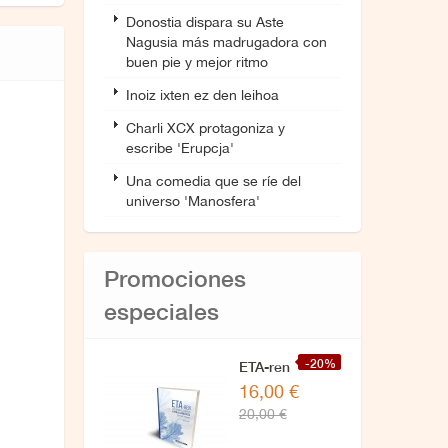
Donostia dispara su Aste
Nagusia más madrugadora con
buen pie y mejor ritmo
Inoiz ixten ez den leihoa
Charli XCX protagoniza y
escribe 'Erupcja'
Una comedia que se ríe del
universo 'Manosfera'
Promociones
especiales
-20%
ETA-ren
16,00 €
zuzendaritzarekin
20,00 €
azken
elkarrizketa