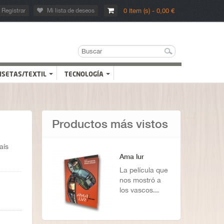
Registrar
Mi lista de deseos
0 Item (s) - 0,00 €
ISETAS/TEXTIL
TECNOLOGÍA
Productos más vistos
aís
Ama lur
La película que
nos mostró a
los vascos...