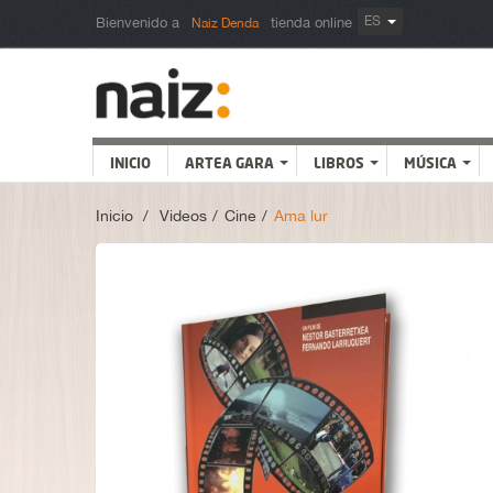
ES
Bienvenido a
tienda online
Naiz Denda
INICIO
ARTEA GARA
LIBROS
MÚSICA
Inicio
>
Videos
>
Cine
>
Ama lur