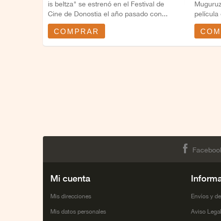
is beltza" se estrenó en el Festival de
Muguruza
Cine de Donostia el año pasado con...
película
el...
COMPRAR
COM
Faceboo
Mi cuenta
Inform
Mis direcciones
Envíos y d
Mis datos personales
Aviso Lega