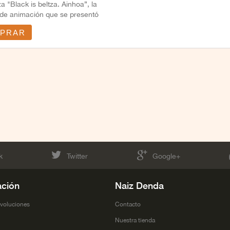
 "Black is beltza. Ainhoa”, la
 de animación que se presentó
PRAR
k
Twitter
Google+
ación
Naiz Denda
evoluciones
Contacto
l
Nuestra tienda