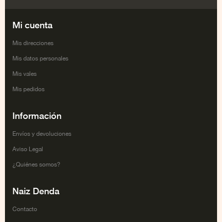
Facebook
Twitter
Google+
Youtube
Mi cuenta
Mis direcciones
Mis datos personales
Mis vales
Mis pedidos
Información
Envíos y devoluciones
Aviso Legal
¿Quiénes somos?
Naiz Denda
Contacto