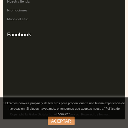
Nuestra tienda
Promociones
Mapa del sitio
Facebook
Utilizamos cookies propias y de terceros para proporcionarte una buena experiencia de
navegación. Si sigues navegando, entendemos que aceptas nuestra "Política de
cookies".
Copyright Tai Gabe Digitala SL. All rights reserved. Powered by Irontec.
ACEPTAR