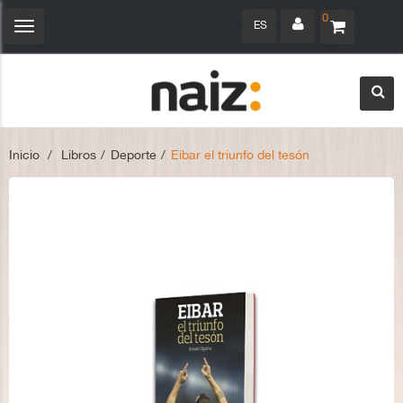
0
ES
Navegación
Toggle
Inicio
>
Libros
>
Deporte
>
Eibar el triunfo del tesón