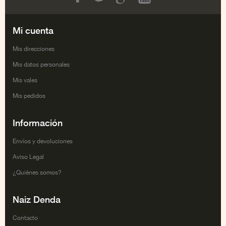
Facebook
Twitter
Google+
Youtube
Mi cuenta
Mis direcciones
Mis datos personales
Mis vales
Mis pedidos
Información
Envíos y devoluciones
Aviso Legal
¿Quiénes somos?
Naiz Denda
Contacto