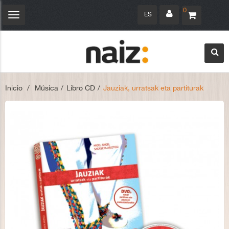
0
ES
Navegación
Toggle
Inicio
>
Música
>
Libro CD
>
Jauziak, urratsak eta partiturak