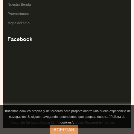
Nuestra tienda
Promociones
Mapa del sitio
Facebook
Utilizamos cookies propias y de terceros para proporcionarte una buena experiencia de
navegación. Si sigues navegando, entendemos que aceptas nuestra "Política de
cookies".
Copyright Tai Gabe Digitala SL. All rights reserved. Powered by Irontec.
ACEPTAR