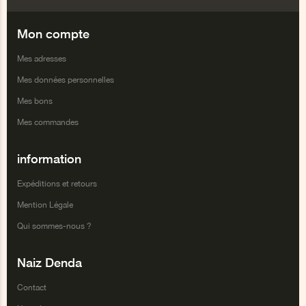
Facebook
Twitter
Google+
Youtube
Mon compte
Mes adresses
Mes données personnelles
Mes bons
Mes commandes
information
Expéditions et retours
Mention Légale
Qui sommes-nous ?
Naiz Denda
Contact