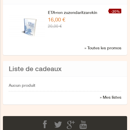
-20%
ETA-ren zuzendaritzarekin
16,00 €
azken elkarrizketa
20,00 €
» Toutes les promos
Liste de cadeaux
Aucun produit
» Mes listes