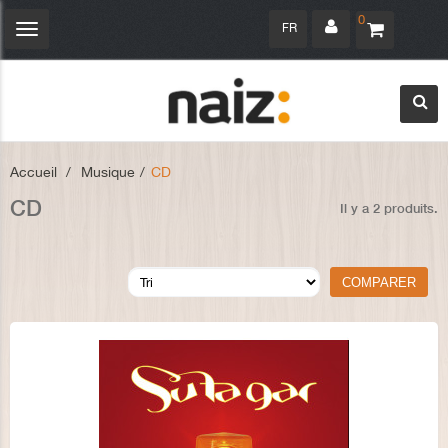
0
FR
Navigation
bascule
Accueil
>
Musique
>
CD
CD
Il y a 2 produits.