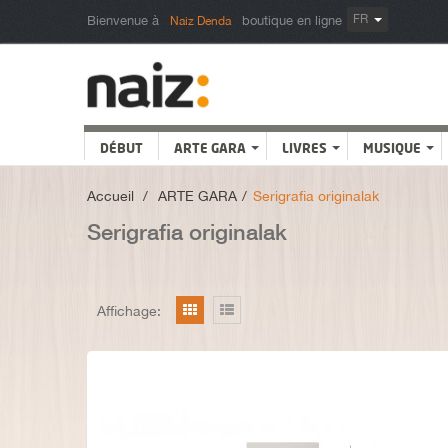
FR
Bienvenue à
boutique en ligne
Naiz Denda
DÉBUT
ARTE GARA
LIVRES
MUSIQUE
Accueil
>
ARTE GARA
>
Serigrafia originalak
Serigrafia originalak
Affichage: