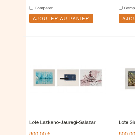
Comparer
Comp
AJOUTER AU PANIER
AJO
Lote Lazkano-Jauregi-Salazar
Lote S
800,00 €
800,00