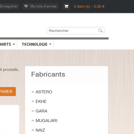
Enregistrer
Ma liste d'envies
0 Item (s) - 0,00 €
SHIRTS
TECHNOLOGIE
14 produits.
Fabricants
ASTERO
EKHE
GARA
MUGALARI
NAIZ