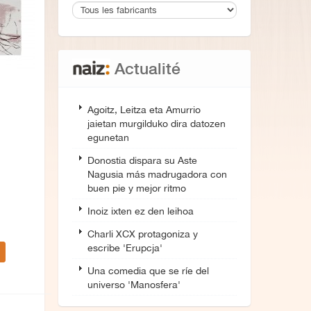
Actualité
Agoitz, Leitza eta Amurrio
jaietan murgilduko dira datozen
egunetan
Donostia dispara su Aste
Nagusia más madrugadora con
buen pie y mejor ritmo
Inoiz ixten ez den leihoa
Charli XCX protagoniza y
escribe 'Erupcja'
Una comedia que se ríe del
universo 'Manosfera'