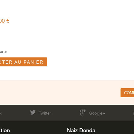
00 €
arer
UTER AU PANIER
k
Twitter
Google+
tion
Naiz Denda