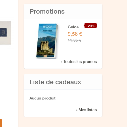
Promotions
-20%
Guide
9,56 €
de
11,95 €
IÉcosse
» Toutes les promos
Liste de cadeaux
Aucun produit
» Mes listes