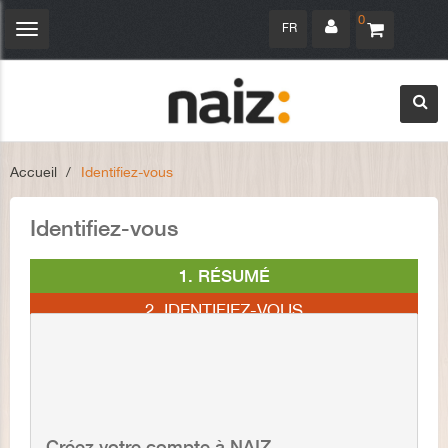
0
FR
Navigation
bascule
Accueil
>
Identifiez-vous
Identifiez-vous
1. RÉSUMÉ
2. IDENTIFIEZ-VOUS
3. ADRESSE
4. FRAIS DE PORT
5. PAIEMENT
Créez votre compte à NAIZ