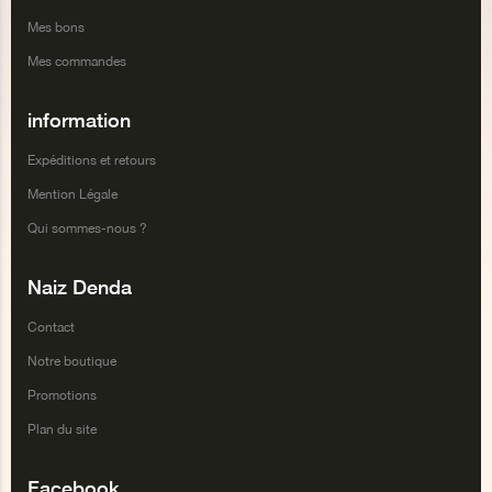
Mes bons
Mes commandes
information
Expéditions et retours
Mention Légale
Qui sommes-nous ?
Naiz Denda
Contact
Notre boutique
Promotions
Plan du site
Facebook