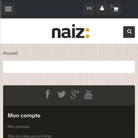
0
FR
Navigation
bascule
Accueil
Facebook
Twitter
Google+
Youtube
Mon compte
Mes adresses
Mes données personnelles