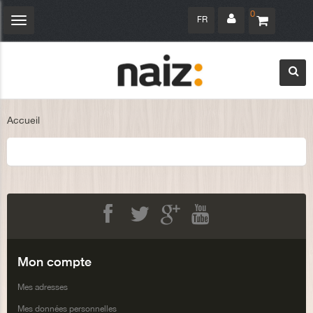
0
FR
Navigation
bascule
Accueil
Facebook
Twitter
Google+
Youtube
Mon compte
Mes adresses
Mes données personnelles