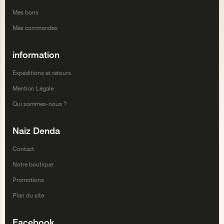
Mes bons
Mes commandes
information
Expéditions et retours
Mention Légale
Qui sommes-nous ?
Naiz Denda
Contact
Notre boutique
Promotions
Plan du site
Facebook