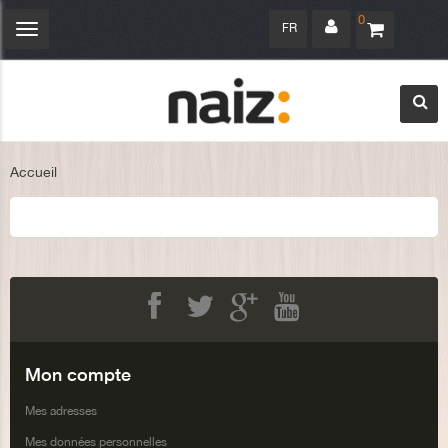
0
FR
Navigation
bascule
Accueil
Facebook
Twitter
Google+
Youtube
Mon compte
Mes adresses
Mes données personnelles