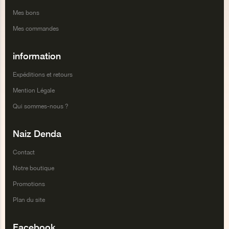
Mes bons
Mes commandes
information
Expéditions et retours
Mention Légale
Qui sommes-nous ?
Naiz Denda
Contact
Notre boutique
Promotions
Plan du site
Facebook