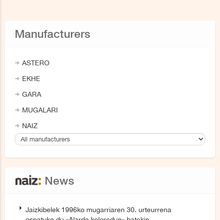
Manufacturers
ASTERO
EKHE
GARA
MUGALARI
NAIZ
News
Jaizkibelek 1996ko mugarriaren 30. urteurrena
ospatuko du «Alarde koloredun» batekin