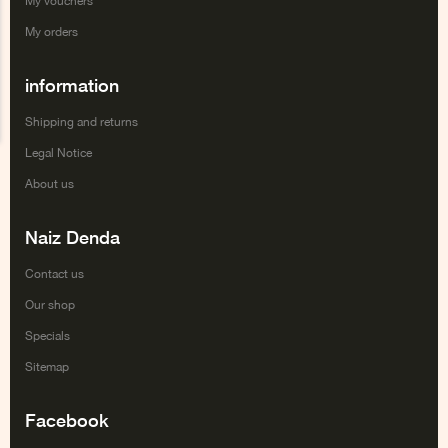
My vouchers
My orders
information
Shipping and returns
Legal Notice
About us
Naiz Denda
Contact us
Our shop
Specials
Sitemap
Facebook