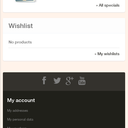
» All specials
Wishlist
No products
» My wishlists
Facebook
Twitter
Google+
Youtube
My account
My addresses
My personal data