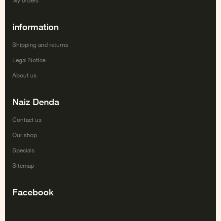
My orders
information
Shipping and returns
Legal Notice
About us
Naiz Denda
Contact us
Our shop
Specials
Sitemap
Facebook