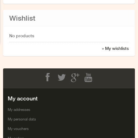
Wishlist
No products
» My wishlists
Facebook
Twitter
Google+
Youtube
My account
My addresses
My personal data
My vouchers