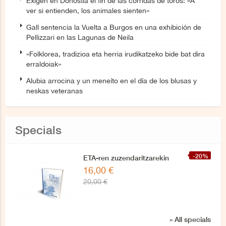
Exigen en Donostia el fin de las corridas de toros: «A
ver si entienden, los animales sienten»
Gall sentencia la Vuelta a Burgos en una exhibición de
Pellizzari en las Lagunas de Neila
«Folklorea, tradizioa eta herria irudikatzeko bide bat dira
erraldoiak»
Alubia arrocina y un meneíto en el día de los blusas y
neskas veteranas
Specials
-20%
ETA-ren zuzendaritzarekin
16,00 €
azken elkarrizketa
20,00 €
» All specials