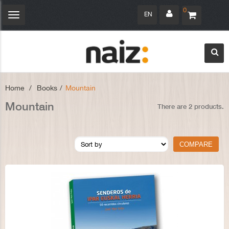
0
EN
Toggle
navigation
Home
>
Books
>
Mountain
Mountain
There are 2 products.