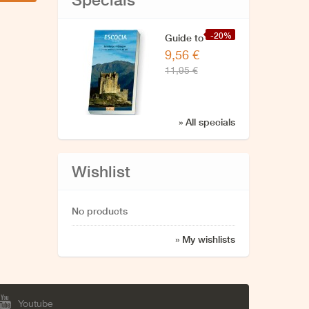
-20%
Guide to
9,56 €
Scotland
11,95 €
» All specials
Wishlist
No products
» My wishlists
Youtube