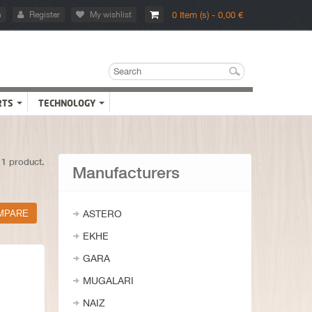
n
Register
My wishlist
0 Item (s) - 0,00 €
RTS
TECHNOLOGY
 1 product.
Manufacturers
ASTERO
EKHE
GARA
MUGALARI
NAIZ