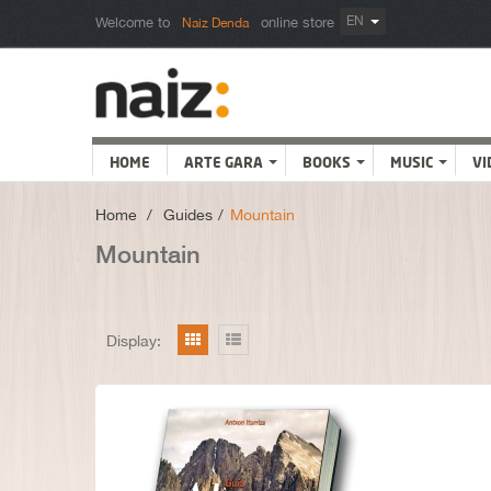
EN
Welcome to
online store
Naiz Denda
HOME
ARTE GARA
BOOKS
MUSIC
VI
Home
>
Guides
>
Mountain
Mountain
Display: