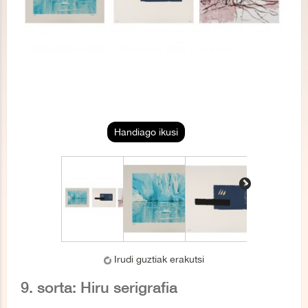
Handiago ikusi
Irudi guztiak erakutsi
9. sorta: Hiru serigrafia