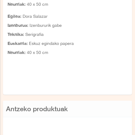
Neurriak:
40 x 50 cm
Egilea:
Dora Salazar
Izenburua:
Izenbururik gabe
Teknika:
Serigrafia
Euskarria:
Eskuz egindako papera
Neurriak:
40 x 50 cm
Antzeko produktuak