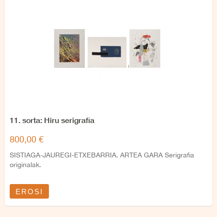
11. sorta: Hiru serigrafia
800,00 €
SISTIAGA-JAUREGI-ETXEBARRIA. ARTEA GARA Serigrafia
originalak.
EROSI