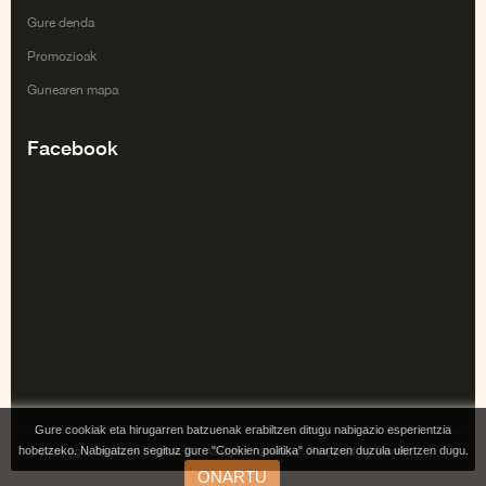
Gure denda
Promozioak
Gunearen mapa
Facebook
Gure cookiak eta hirugarren batzuenak erabiltzen ditugu nabigazio esperientzia
hobetzeko. Nabigatzen segituz gure "Cookien politika" onartzen duzula ulertzen dugu.
Copyright Tai Gabe Digitala SL. All rights reserved. Powered by Irontec.
ONARTU