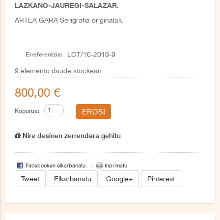
LAZKANO-JAUREGI-SALAZAR.
ARTEA GARA Serigrafia originalak.
Erreferentzia:
LOT/10-2019-9
9
elementu daude stockean
800,00 €
Kopurua:
Nire desioen zerrendara gehitu
Facebooken elkarbanatu.
Inprimatu
Tweet
Elkarbanatu
Google+
Pinterest