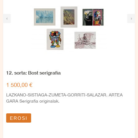
‹
›
12. sorta: Bost serigrafia
1 500,00 €
LAZKANO-SISTIAGA-ZUMETA-GORRITI-SALAZAR. ARTEA
GARA Serigrafia originalak.
EROSI