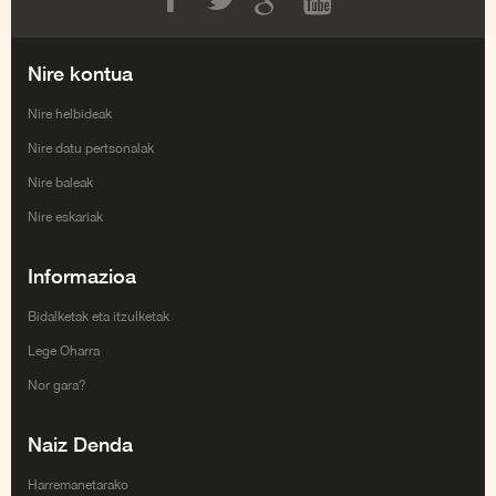
Facebook
Twitter
Google+
Youtube
Nire kontua
Nire helbideak
Nire datu pertsonalak
Nire baleak
Nire eskariak
Informazioa
Bidalketak eta itzulketak
Lege Oharra
Nor gara?
Naiz Denda
Harremanetarako