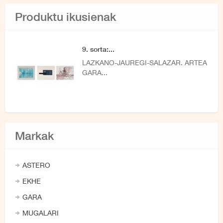
Produktu ikusienak
9. sorta:...
LAZKANO-JAUREGI-SALAZAR. ARTEA
GARA...
Markak
ASTERO
EKHE
GARA
MUGALARI