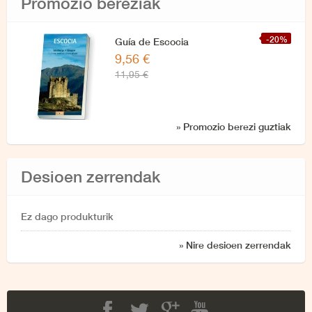
Promozio bereziak
-20%
Guía de Escocia
9,56 €
11,95 €
» Promozio berezi guztiak
Desioen zerrendak
Ez dago produkturik
» Nire desioen zerrendak