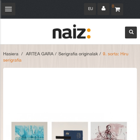
0
EU
Navegación
Toggle
Hasiera
>
ARTEA GARA
>
Serigrafia originalak
>
9. sorta: Hiru
serigrafia