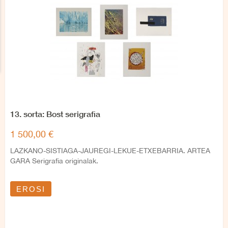
13. sorta: Bost serigrafia
1 500,00 €
LAZKANO-SISTIAGA-JAUREGI-LEKUE-ETXEBARRIA. ARTEA
GARA Serigrafia originalak.
EROSI