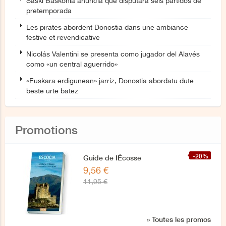
Saski Baskonia anuncia que disputará seis partidos de
pretemporada
Les pirates abordent Donostia dans une ambiance
festive et revendicative
Nicolás Valentini se presenta como jugador del Alavés
como «un central aguerrido»
«Euskara erdigunean» jarriz, Donostia abordatu dute
beste urte batez
Promotions
-20%
Guide de IÉcosse
9,56 €
11,95 €
» Toutes les promos