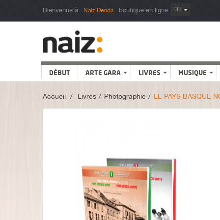
FR
Bienvenue à
boutique en ligne
Naiz Denda
DÉBUT
ARTE GARA
LIVRES
MUSIQUE
Accueil
>
Livres
>
Photographie
>
LE PAYS BASQUE NOR