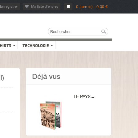
Enregistrer
Ma liste d'envies
0 Item (s) - 0,00 €
SHIRTS
TECHNOLOGIE
Déjà vus
I)
LE PAYS...