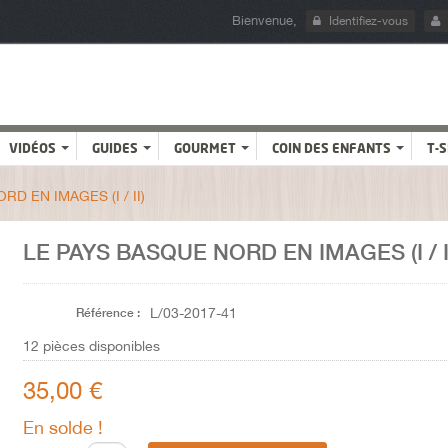
Bienvenue,
Identifiez-vous
VIDÉOS
GUIDES
GOURMET
COIN DES ENFANTS
T-
D EN IMAGES (I / II)
LE PAYS BASQUE NORD EN IMAGES (I / I
Référence :
L/03-2017-41
12
pièces disponibles
35,00 €
En solde !