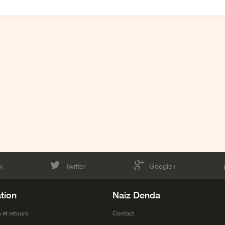
k
Twitter
Google+
tion
Naiz Denda
 et retours
Contact