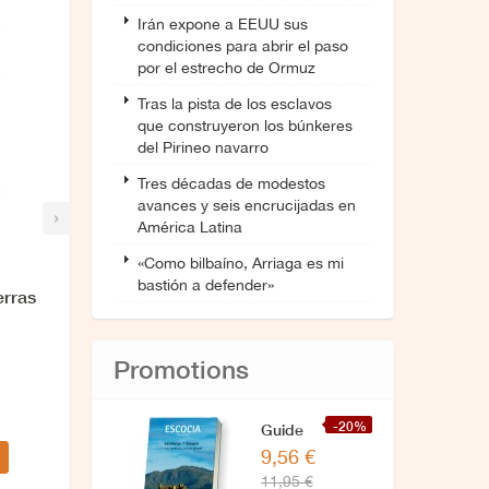
Irán expone a EEUU sus
condiciones para abrir el paso
por el estrecho de Ormuz
Tras la pista de los esclavos
que construyeron los búnkeres
del Pirineo navarro
Tres décadas de modestos
avances y seis encrucijadas en
›
América Latina
«Como bilbaíno, Arriaga es mi
bastión a defender»
erras
Promotions
-20%
Guide
9,56 €
de
11,95 €
IÉcosse