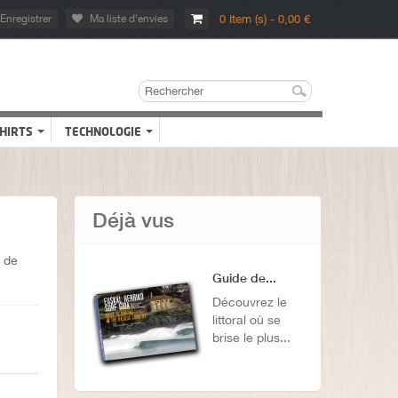
Enregistrer
Ma liste d'envies
0 Item (s) - 0,00 €
SHIRTS
TECHNOLOGIE
Déjà vus
t de
Guide de...
Découvrez le
littoral où se
brise le plus...