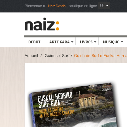
FR
Bienvenue à
boutique en ligne
Naiz Denda
DÉBUT
ARTE GARA
LIVRES
MUSIQUE
Accueil
>
Guides
>
Surf
>
Guide de Surf d'Euskal Herri