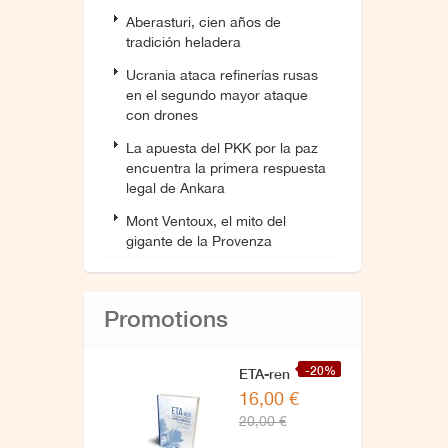
Aberasturi, cien años de
tradición heladera
Ucrania ataca refinerías rusas
en el segundo mayor ataque
con drones
La apuesta del PKK por la paz
encuentra la primera respuesta
legal de Ankara
Mont Ventoux, el mito del
gigante de la Provenza
Promotions
-20%
ETA-ren
16,00 €
zuzendaritzarekin
20,00 €
azken