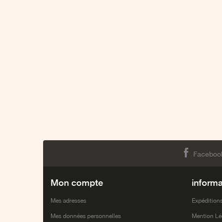
Faceboo
Mon compte
informa
Mes adresses
Expéditions
Mes données personnelles
Mention Lé