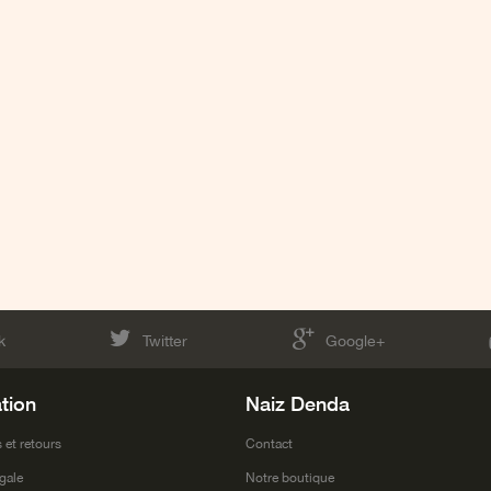
k
Twitter
Google+
tion
Naiz Denda
 et retours
Contact
gale
Notre boutique