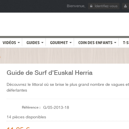
Bienvenue,
Identifiez-vous
VIDÉOS
GUIDES
GOURMET
COIN DES ENFANTS
T-
a
Guide de Surf d'Euskal Herria
Découvrez le littoral où se brise le plus grand nombre de vagues e
déferlantes
Référence :
G/05-2013-18
14
pièces disponibles