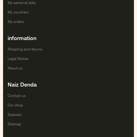
My personal data
My vouchers
My orders
information
Shipping and returns
Legal Notice
About us
Naiz Denda
Contact us
Our shop
Specials
Sitemap