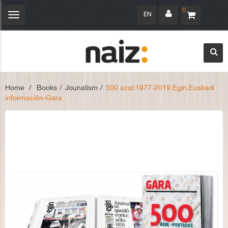
0
EN
Toggle
navigation
Home
>
Books
>
Jounalism
>
500 azal:1977-2019.Egin.Euskadi
información-Gara