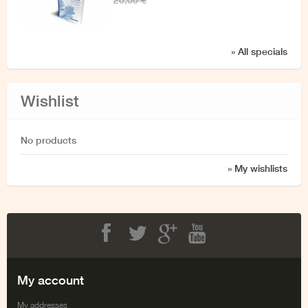
20,00 €
» All specials
Wishlist
No products
» My wishlists
Facebook
Twitter
Google+
Youtube
My account
My addresses