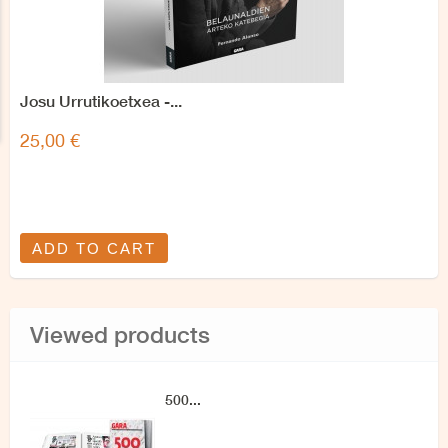
Josu Urrutikoetxea -...
25,00 €
ADD TO CART
Viewed products
500...