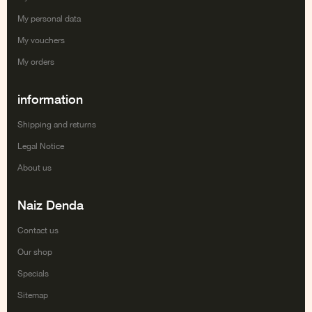
My personal data
My vouchers
My orders
information
Shipping and returns
Legal Notice
About us
Naiz Denda
Contact us
Our shop
Specials
Sitemap