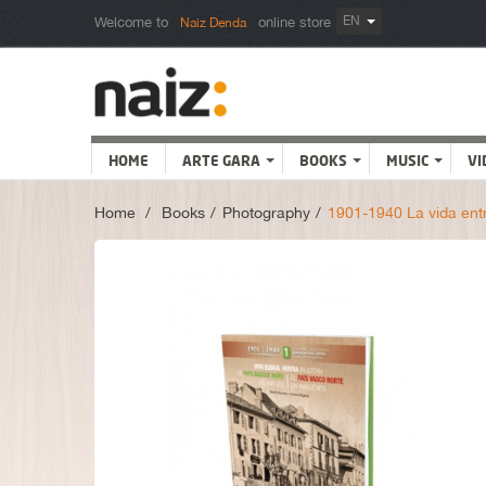
EN
Welcome to
online store
Naiz Denda
HOME
ARTE GARA
BOOKS
MUSIC
VI
Home
>
Books
>
Photography
>
1901-1940 La vida ent