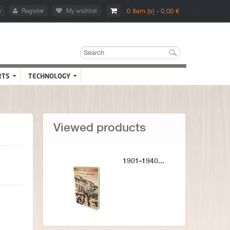
n
Register
My wishlist
0 Item (s) - 0,00 €
RTS
TECHNOLOGY
Viewed products
1901-1940...