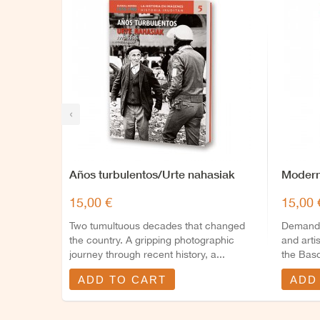
‹
Años turbulentos/Urte nahasiak
Modern
15,00 €
15,00 
Two tumultuous decades that changed
Demands 
the country. A gripping photographic
and arti
journey through recent history, a...
the Basq
ADD TO CART
ADD