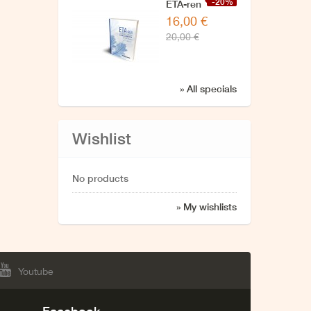
-20%
ETA-ren
16,00 €
zuzendaritzarekin
20,00 €
azken
elkarrizketa
» All specials
Wishlist
No products
» My wishlists
Youtube