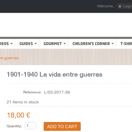
Welcome,
Logi
DEOS
GUIDES
GOURMET
CHILDREN'S CORNER
T-SHI
re guerras
1901-1940 La vida entre guerras
Reference:
L/03-2017-39
21
Items in stock
18,00 €
Quantity: