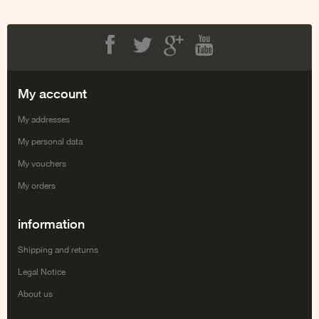
Facebook
Twitter
Google+
Youtube
My account
My addresses
My personal data
My vouchers
My orders
information
Shipping and returns
Legal Notice
About us