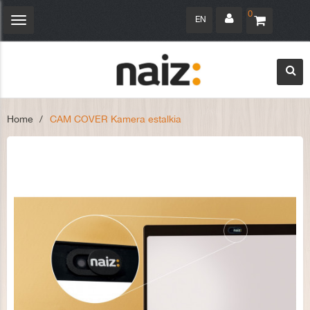
0
EN
Toggle
navigation
Home
>
CAM COVER Kamera estalkia