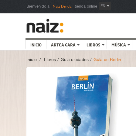
ES
Bienvenido a
tienda online
Naiz Denda
INICIO
ARTEA GARA
LIBROS
MÚSICA
Inicio
>
Libros
>
Guía ciudades
>
Guía de Berlin