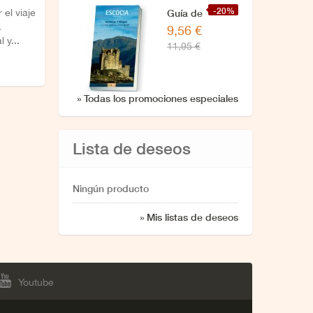
-20%
 el viaje
Guía de
.
9,56 €
Escocia
 y...
11,95 €
» Todas los promociones especiales
Lista de deseos
Ningún producto
» Mis listas de deseos
Youtube