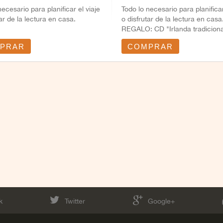
necesario para planificar el viaje
Todo lo necesario para planificar
tar de la lectura en casa.
o disfrutar de la lectura en casa
REGALO: CD "Irlanda tradicional
PRAR
COMPRAR
k
Twitter
Google+