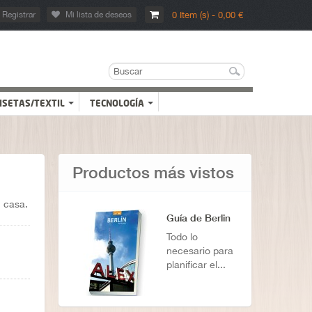
Registrar
Mi lista de deseos
0 Item (s) - 0,00 €
ISETAS/TEXTIL
TECNOLOGÍA
Productos más vistos
n casa.
Guía de Berlin
Todo lo
necesario para
planificar el...