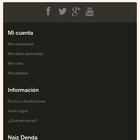
Facebook
Twitter
Google+
Youtube
Mi cuenta
Mis direcciones
Mis datos personales
Mis vales
Mis pedidos
Información
Envíos y devoluciones
Aviso Legal
¿Quiénes somos?
Naiz Denda