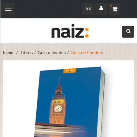
0
ES
Navegación
Toggle
Inicio
>
Libros
>
Guía ciudades
>
Guía de Londres