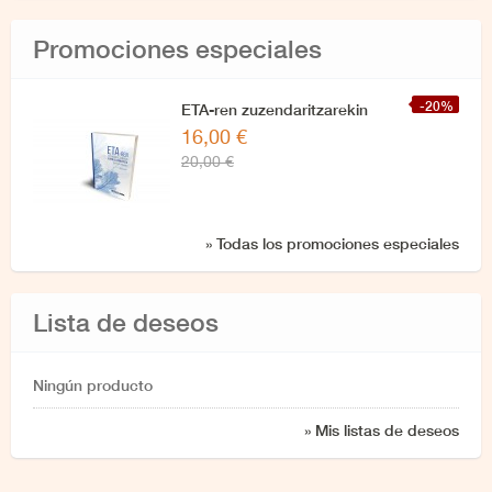
Promociones especiales
-20%
ETA-ren zuzendaritzarekin
16,00 €
azken elkarrizketa
20,00 €
» Todas los promociones especiales
Lista de deseos
Ningún producto
» Mis listas de deseos