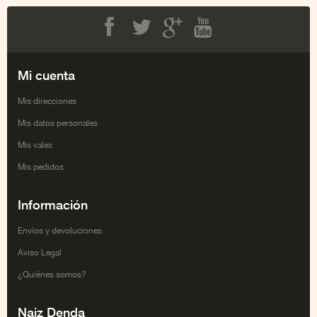
Facebook
Twitter
Google+
Youtube
Mi cuenta
Mis direcciones
Mis datos personales
Mis vales
Mis pedidos
Información
Envíos y devoluciones
Aviso Legal
¿Quiénes somos?
Naiz Denda