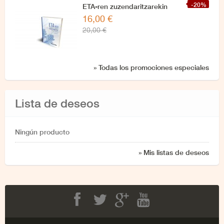
-20%
ETA-ren zuzendaritzarekin
16,00 €
azken elkarrizketa
20,00 €
» Todas los promociones especiales
Lista de deseos
Ningún producto
» Mis listas de deseos
Facebook
Twitter
Google+
Youtube