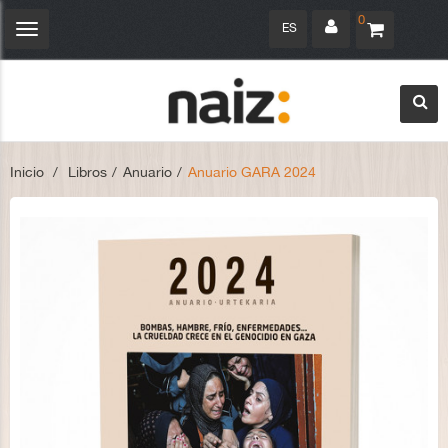
0
ES
Navegación
Toggle
Inicio
>
Libros
>
Anuario
>
Anuario GARA 2024