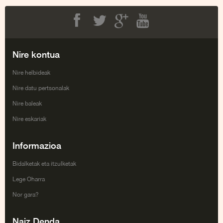
Facebook
Twitter
Google+
Youtube
Nire kontua
Nire helbideak
Nire datu pertsonalak
Nire baleak
Nire eskariak
Informazioa
Bidalketak eta itzulketak
Lege Oharra
Nor gara?
Naiz Denda