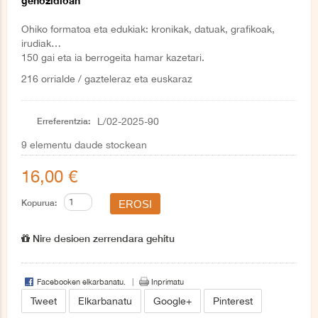
genozidioan
Ohiko formatoa eta edukiak: kronikak, datuak, grafikoak,
irudiak…
150 gai eta ia berrogeita hamar kazetari.
216 orrialde / gazteleraz eta euskaraz
Erreferentzia:
L/02-2025-90
9
elementu daude stockean
16,00 €
Kopurua:
Nire desioen zerrendara gehitu
Facebooken elkarbanatu.
Inprimatu
Tweet
Elkarbanatu
Google+
Pinterest