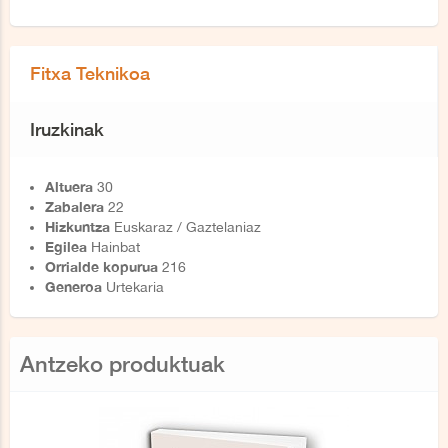
Fitxa Teknikoa
Iruzkinak
Altuera
30
Zabalera
22
Hizkuntza
Euskaraz / Gaztelaniaz
Egilea
Hainbat
Orrialde kopurua
216
Generoa
Urtekaria
Antzeko produktuak