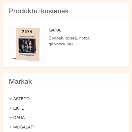
Produktu ikusienak
GARA...
Bonbak, gosea, hotza,
gaixotasunak…...
Markak
ASTERO
EKHE
GARA
MUGALARI