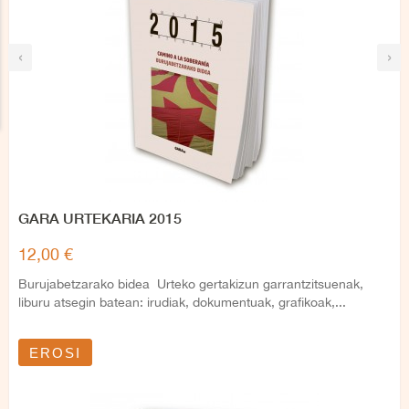
‹
›
GARA URTEKARIA 2015
12,00 €
Burujabetzarako bidea Urteko gertakizun garrantzitsuenak,
liburu atsegin batean: irudiak, dokumentuak, grafikoak,...
EROSI