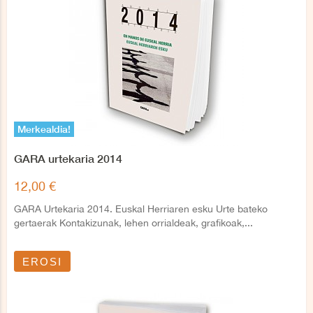
Merkealdia!
GARA urtekaria 2014
12,00 €
GARA Urtekaria 2014. Euskal Herriaren esku Urte bateko
gertaerak Kontakizunak, lehen orrialdeak, grafikoak,...
EROSI