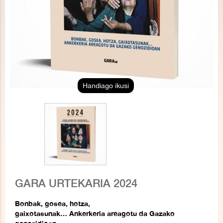
Handiago ikusi
GARA URTEKARIA 2024
Bonbak, gosea, hotza,
gaixotasunak… Ankerkeria areagotu da Gazako