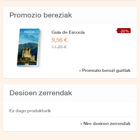
Promozio bereziak
-20%
Guía de Escocia
9,56 €
11,95 €
» Promozio berezi guztiak
Desioen zerrendak
Ez dago produkturik
» Nire desioen zerrendak