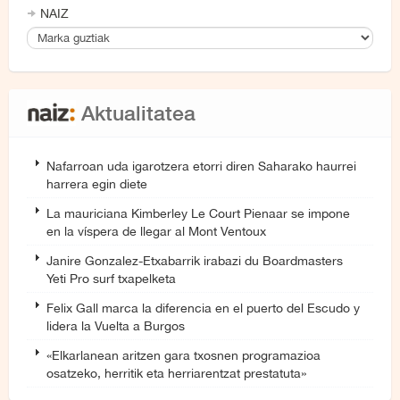
NAIZ
Aktualitatea
Nafarroan uda igarotzera etorri diren Saharako haurrei
harrera egin diete
La mauriciana Kimberley Le Court Pienaar se impone
en la víspera de llegar al Mont Ventoux
Janire Gonzalez-Etxabarrik irabazi du Boardmasters
Yeti Pro surf txapelketa
Felix Gall marca la diferencia en el puerto del Escudo y
lidera la Vuelta a Burgos
«Elkarlanean aritzen gara txosnen programazioa
osatzeko, herritik eta herriarentzat prestatuta»