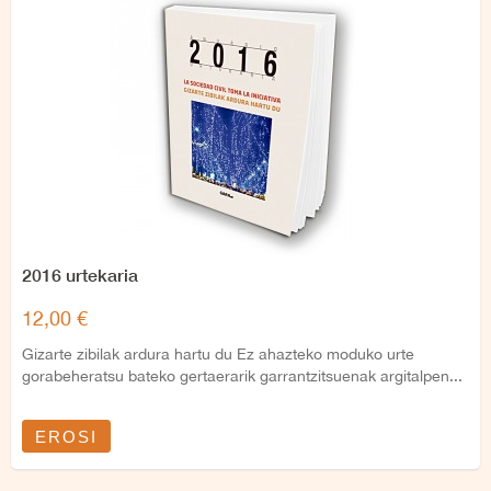
2016 urtekaria
12,00 €
Gizarte zibilak ardura hartu du Ez ahazteko moduko urte
gorabeheratsu bateko gertaerarik garrantzitsuenak argitalpen...
EROSI