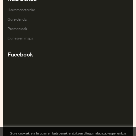
Harremanetarako
Gure denda
Promozioak
Gunearen mapa
Facebook
Gure cookiak eta hirugarren batzuenak erabiltzen ditugu nabigazio esperientzia