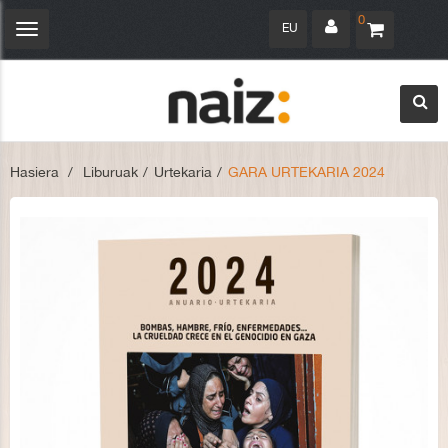
0
EU
Navegación
Toggle
Hasiera
>
Liburuak
>
Urtekaria
>
GARA URTEKARIA 2024